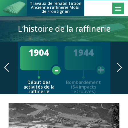
Main navigation
Skip to main content
Travaux de réhabilitation
Ancienne raffinerie Mobil
de Frontignan
L’histoire de la raffinerie
1904
1944
Ap
gue
Début des
Bombardement
Reconst
activités de la
(54 impacts
et évo
raffinerie
retrouvés)