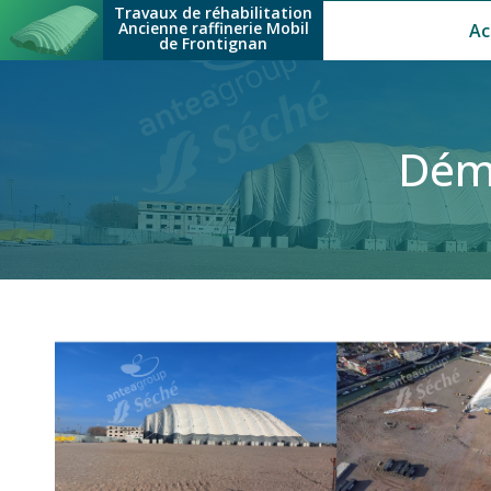
Main navigation
Skip to main content
Travaux de réhabilitation
Ancienne raffinerie Mobil
Ac
de Frontignan
Démo